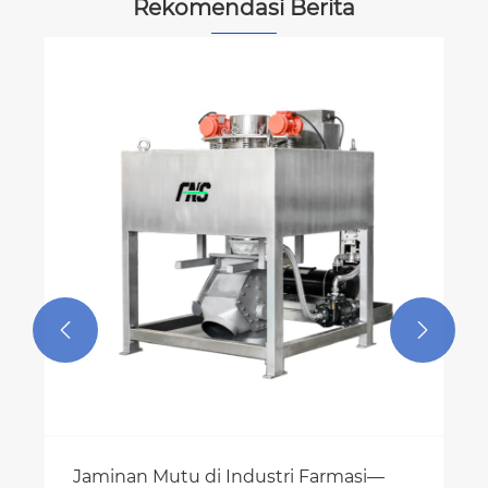
Rekomendasi Berita
A
pe
me
Li


Jaminan Mutu di Industri Farmasi—