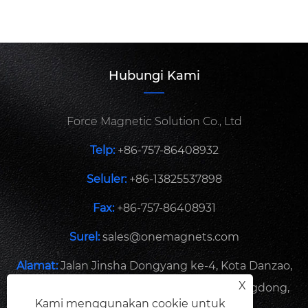
Penghapusan Besi yang Efisien,
Perlindungan Magnetik
Lihat Lebih Banyak >>
Hubungi Kami
Force Magnetic Solution Co., Ltd
Telp:
+86-757-86408932
Seluler:
+86-13825537898
X
Fax:
+86-757-86408931
Kami menggunakan cookie untuk