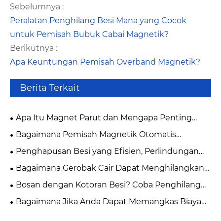
Sebelumnya :
Peralatan Penghilang Besi Mana yang Cocok
untuk Pemisah Bubuk Cabai Magnetik?
Berikutnya :
Apa Keuntungan Pemisah Overband Magnetik?
Berita Terkait
Apa Itu Magnet Parut dan Mengapa Penting
dalam Pengendalian Kontaminasi Industri
Bagaimana Pemisah Magnetik Otomatis
Modern?
Meningkatkan Kemurnian Bahan Industri?
Penghapusan Besi yang Efisien, Perlindungan
Magnetik
Bagaimana Gerobak Cair Dapat Menghilangkan
Zat Besi Secara Efisien?
Bosan dengan Kotoran Besi? Coba Penghilang
Besi Putar Otomatis Penuh!
Bagaimana Jika Anda Dapat Memangkas Biaya
dan Tenaga Kerja Tanpa Mengorbankan Hasil?